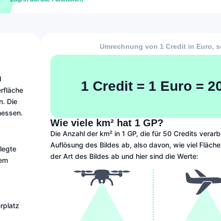
Umrechnung von 1 Credit in Euro, 
d
1 Credit = 1 Euro = 
rfläche
n. Die
messen.
Wie viele km² hat 1 GP?
Die Anzahl der km² in 1 GP, die für 50 Credits vera
Auflösung des Bildes ab, also davon, wie viel Fläche
legte
der Art des Bildes ab und hier sind die Werte:
rem
rplatz