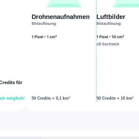
Drohnenaufnahmen
Luftbilder
Bildauflösung:
Bildauflösung:
1 Pixel – 1 cm²
1 Pixel – 10 cm²
zB Sechseck
redits für
eit möglich!
50 Credits = 0,1 km²
50 Credits = 10 km²