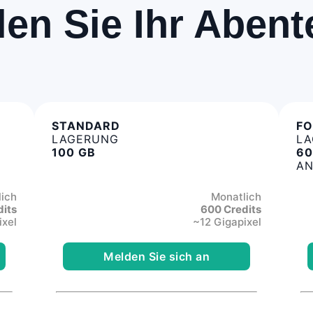
en Sie Ihr Abent
STANDARD
FO
LAGERUNG
LA
100 GB
60
AN
ich
Monatlich
dits
600 Credits
ixel
~12 Gigapixel
Melden Sie sich an