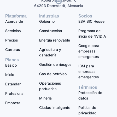
Robert-Bosch-Str. 7,
64293 Darmstadt, Alemania
Plataforma
Industrias
Socios
Acerca de
Gobierno
ESA BIC Hesse
Servicios
Construcción
Programa de
inicio de NVIDIA
Precios
Energía renovable
Google para
Carreras
Agricultura y
empresas
ganadería
emergentes
Planes
Gestión de riesgos
Básico
IBM para
empresas
Gas de petróleo
Inicio
emergentes
Operaciones
Estándar
Términos
portuarias
Protección de
Profesional
Minería
datos
Empresa
Ciudad inteligente
Política de
privacidad