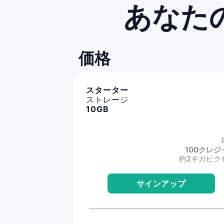
あなた
価格
スターター
ストレージ
10GB
100クレジ
約2ギガピク
サインアップ