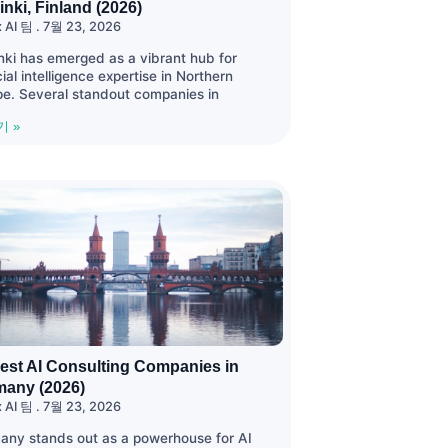
inki, Finland (2026)
x AI 팀
7월 23, 2026
nki has emerged as a vibrant hub for
icial intelligence expertise in Northern
pe. Several standout companies in
기 »
est AI Consulting Companies in
many (2026)
x AI 팀
7월 23, 2026
any stands out as a powerhouse for AI