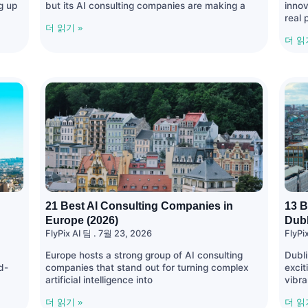
g up
but its AI consulting companies are making a
innov
real 
더 읽기 »
더 읽
21 Best AI Consulting Companies in
13 B
Europe (2026)
Dubl
FlyPix AI 팀
7월 23, 2026
FlyPi
Europe hosts a strong group of AI consulting
Dubl
d-
companies that stand out for turning complex
excit
artificial intelligence into
vibr
더 읽기 »
더 읽