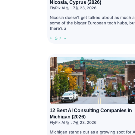
Nicosia, Cyprus (2026)
FlyPix AI 팀
7월 23, 2026
Nicosia doesn’t get talked about as much a
some of the bigger European tech hubs, bu
there’s a
더 읽기 »
12 Best AI Consulting Companies in
Michigan (2026)
FlyPix AI 팀
7월 23, 2026
Michigan stands out as a growing spot for A