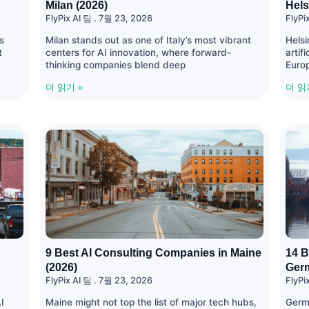
Milan (2026)
Hels
FlyPix AI 팀
7월 23, 2026
FlyPi
s
Milan stands out as one of Italy’s most vibrant
Helsi
t
centers for AI innovation, where forward-
artif
thinking companies blend deep
Euro
더 읽기 »
더 읽
9 Best AI Consulting Companies in Maine
14 B
(2026)
Ger
FlyPix AI 팀
7월 23, 2026
FlyPi
I
Maine might not top the list of major tech hubs,
Germ