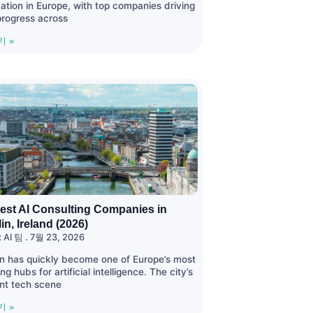
ation in Europe, with top companies driving
progress across
기 »
est AI Consulting Companies in
in, Ireland (2026)
x AI 팀
7월 23, 2026
in has quickly become one of Europe’s most
ing hubs for artificial intelligence. The city’s
ant tech scene
기 »