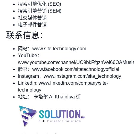
搜索引擎优化 (SEO)
搜索引擎营销 (SEM)
社交媒体营销
电子邮件营销
联系信息：
网站：www.site-technology.com
YouTube：
www.youtube.com/channel/UC9bkFfgzhVeI66OAMusl
脸书：www.facebook.com/sitetechnologyofficial
Instagram：www.instagram.com/site_technology
LinkedIn: www.linkedin.com/company/site-
technology
地址： 卡塔尔 Al Khalidiya 街