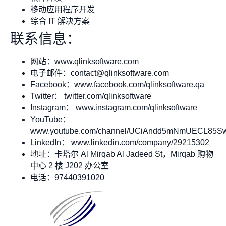
移动应用程序开发
综合 IT 解决方案
联系信息：
网站：www.qlinksoftware.com
电子邮件：
contact@qlinksoftware.com
Facebook：www.facebook.com/qlinksoftware.qa
Twitter： twitter.com/qlinksoftware
Instagram： www.instagram.com/qlinksoftware
YouTube：
www.youtube.com/channel/UCiAndd5mNmUECL85S
LinkedIn： www.linkedin.com/company/29215302
地址：卡塔尔 Al Mirqab Al Jadeed St，Mirqab 购物
中心 2 楼 J202 办公室
电话：97440391020