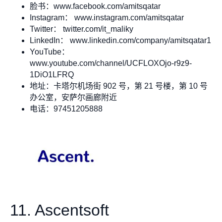
脸书：www.facebook.com/amitsqatar
Instagram： www.instagram.com/amitsqatar
Twitter： twitter.com/it_maliky
LinkedIn： www.linkedin.com/company/amitsqatar1
YouTube：
www.youtube.com/channel/UCFLOXOjo-r9z9-
1DiO1LFRQ
地址：卡塔尔机场街 902 号，第 21 号楼，第 10 号
办公室，安萨尔画廊附近
电话：97451205888
11. Ascentsoft