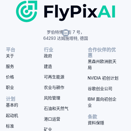
罗伯特博世街 7 号，
64293 达姆施塔特, 德国
平台
行业
合作伙伴的优
惠
关于
政府
黑森州欧洲航天
服务
建造
局
价格
可再生能源
NVIDIA 初创计划
职业
农业与耕作
谷歌创业公司
风险管理
计划
IBM 面向初创企
基本的
业
石油和天然气
起动机
条款
港口运营
資料保隱
标准
矿业