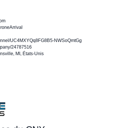
com
roneArrival
channel/UC4MXYQq8FG8B5-NWSoQmtGg
ompany/24787516
sville, MI, États-Unis