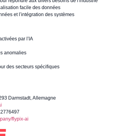
our répondre aux divers besoins de l'industrie
ualisation facile des données
nnées et l'intégration des systèmes
activées par l'IA
es anomalies
our des secteurs spécifiques
4293 Darmstadt, Allemagne
i
1 2776497
any/flypix-ai