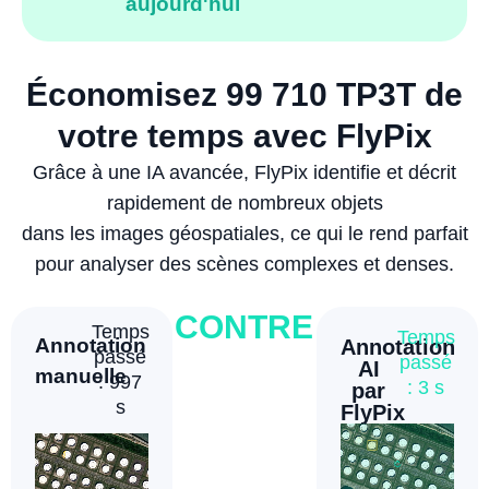
aujourd'hui
Économisez 99 710 TP3T de
votre temps avec FlyPix
Grâce à une IA avancée, FlyPix identifie et décrit
rapidement de nombreux objets
dans les images géospatiales, ce qui le rend parfait
pour analyser des scènes complexes et denses.
CONTRE
s
Temps
Temps
Temps
Temps
Annotation
Annotation
Annotation
A
Annotation
passé
passé
passé
passé
AI
manuelle
manuelle
manuelle
m
: 997
: 430
:
: 3 s
par
s
s
3 200
FlyPix
s