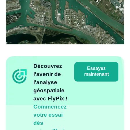
Découvrez
Essayez
l'avenir de
maintenant
l'analyse
géospatiale
avec FlyPix !
Commencez
votre essai
dès