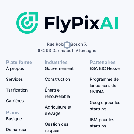
Rue Robert-Bosch 7,
64293 Darmstadt, Allemagne
Plate-forme
Industries
Partenaires
À propos
Gouvernement
ESA BIC Hesse
Services
Construction
Programme de
lancement de
Tarification
Énergie
NVIDIA
renouvelable
Carrières
Google pour les
Agriculture et
startups
Plans
élevage
Basique
IBM pour les
Gestion des
startups
Démarreur
risques