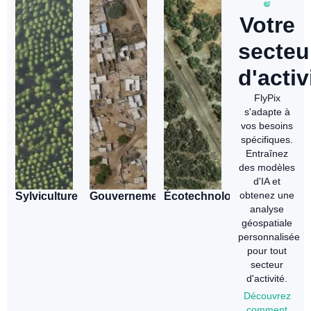
Votre
secteu
d'activ
FlyPix
s'adapte à
vos besoins
spécifiques.
Entraînez
des modèles
d'IA et
obtenez une
Sylviculture
Gouvernement
Écotechnologie
analyse
géospatiale
personnalisée
pour tout
secteur
d'activité.
Découvrez
comment