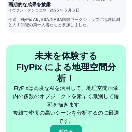
画期的な成果を披露
イヴァン・タンコエウ
2025 年 5 月 6 日
今週、FlyPix AIはESA/NASA国際ワークショップに地球観測
と人工知能の第一人者たちと参加しました。
未来を体験する
FlyPix による地理空間分
析！
FlyPixは高度なAIを活用して、地理空間画像
内の多数のオブジェクトを素早く識別して輪
郭を描きます。
複雑で密度の高いシーンを分析するのに最適
です。
始める