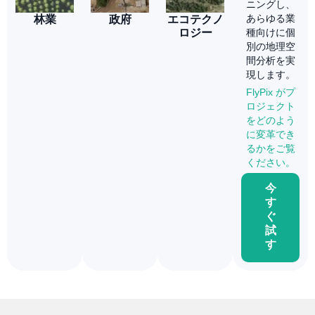
ニングし、
あらゆる業
林業
政府
エコテクノ
ロジー
種向けに個
別の地理空
間分析を実
現します。
FlyPix がプ
ロジェクト
をどのよう
に変革でき
るかをご覧
ください。
今
す
ぐ
試
す