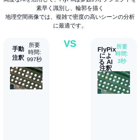
素早く識別し、輪郭を描く
地理空間画像では、複雑で密度の高いシーンの分析
に最適です。
VS
所要
所要
所要
所要
手動
手動
手動
FlyPix
時間:
時間:
時間:
時間:
によ
注釈
注釈
注釈
997秒
430秒
3200
3秒
る AI
秒
注釈