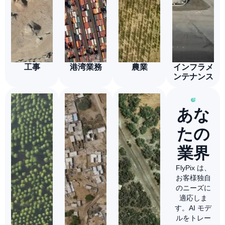
工事
港湾業務
農業
インフラメ
ンテナンス
あな
たの
業界
FlyPix は、
お客様独自
のニーズに
適応しま
す。AI モデ
ルをトレー