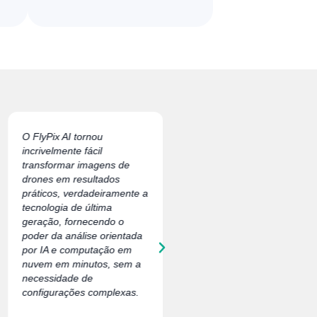
O FlyPix AI tornou
Trabalhar com a FlyPix.ai
incrivelmente fácil
elevou significativamente o
transformar imagens de
impacto das nossas
drones em resultados
missões de limpeza. Temos
práticos, verdadeiramente a
orgulho de colaborar com
tecnologia de última
uma equipe que
geração, fornecendo o
compartilha nossos valores
poder da análise orientada
e compromisso com a
por IA e computação em
responsabilidade ambiental
nuvem em minutos, sem a
necessidade de
Robin Engelhard
configurações complexas.
Presidente, Second Life
eV Alemanha