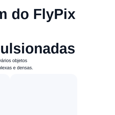
m do FlyPix
ulsionadas
ários objetos
plexas e densas.