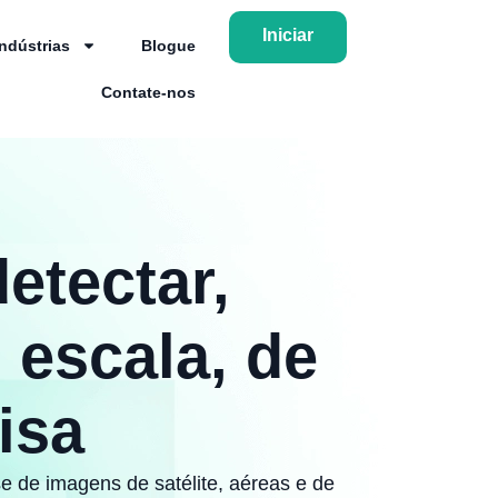
Iniciar
Indústrias
Blogue
Contate-nos
etectar,
 escala, de
isa
de imagens de satélite, aéreas e de