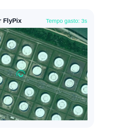
Tempo gasto: 430s
Anotação manual
 FlyPix
Tempo gasto: 3s