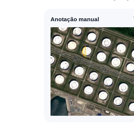
mpo gasto: 3200s
Anotação manual