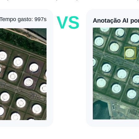
VS
Tempo gasto: 997s
Anotação manual
Anotação AI por