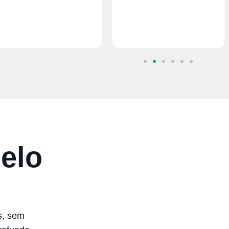
elo
s, sem