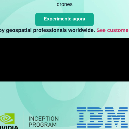
drones
Experimente agora
by geospatial professionals worldwide.
See customer