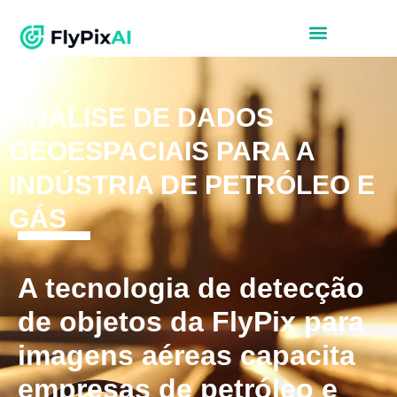
ANÁLISE DE DADOS
GEOESPACIAIS PARA A
INDÚSTRIA DE PETRÓLEO E
GÁS
A tecnologia de detecção
de objetos da FlyPix para
imagens aéreas capacita
empresas de petróleo e