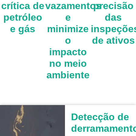
crítica de
vazamentos
precisão
petróleo
e
das
e gás
minimize
inspeçõe
o
de ativos
impacto
no meio
ambiente
Detecção de
derramament