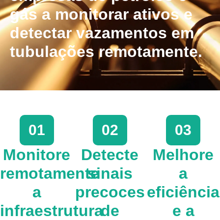
gás a monitorar ativos e
detectar vazamentos em
tubulações remotamente.
01
02
03
Monitore
Detecte
Melhore
remotamente
sinais
a
a
precoces
eficiência
infraestrutura
de
e a