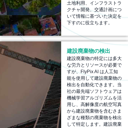
土地利用、インフラストラ
クチャ開発、交通計画につ
いて情報に基づいた決定を
下すのに役立ちます。
建設廃棄物の検出
建設廃棄物の特定には多大
な労力とリソースが必要で
すが、FlyPix AI は人工知
能を使用して建設廃棄物の
検出を自動化できます。当
社の最先端ソフトウェアは
機械学習アルゴリズムを活
用し、高解像度の航空写真
から建設廃棄物を含むさま
ざまな種類の廃棄物を検出
して特定します。建設廃棄