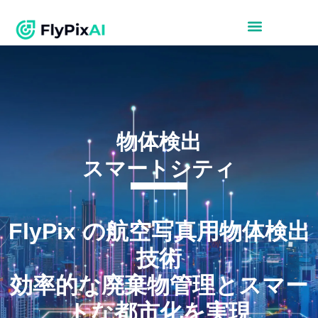
物体検出
スマートシティ
FlyPix の航空写真用物体検出
技術
効率的な廃棄物管理とスマー
トな都市化を実現