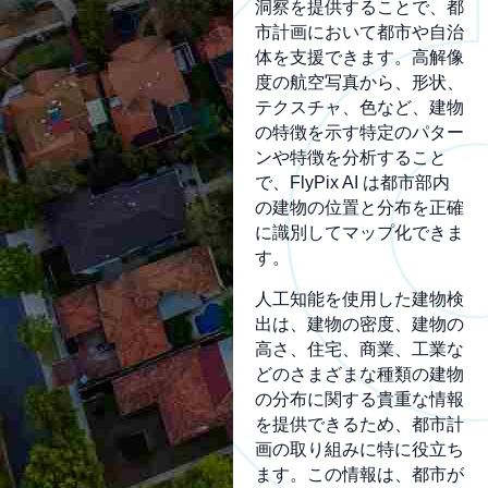
洞察を提供することで、都
市計画において都市や自治
体を支援できます。高解像
度の航空写真から、形状、
テクスチャ、色など、建物
の特徴を示す特定のパター
ンや特徴を分析すること
で、FlyPix AI は都市部内
の建物の位置と分布を正確
に識別してマップ化できま
す。
人工知能を使用した建物検
出は、建物の密度、建物の
高さ、住宅、商業、工業な
どのさまざまな種類の建物
の分布に関する貴重な情報
を提供できるため、都市計
画の取り組みに特に役立ち
ます。この情報は、都市が