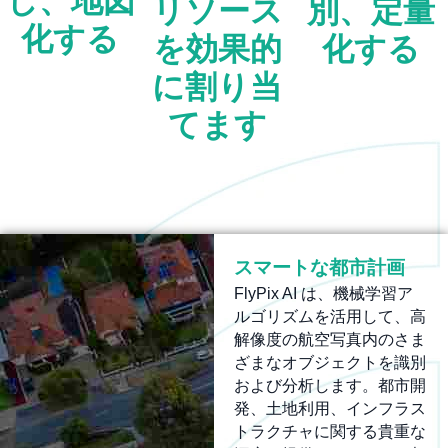
し、地図
リソース
別、定量
化する
を効果的
化する
に割り当
てます
スマートな都市計画
FlyPix AI は、機械学習ア
ルゴリズムを活用して、高
解像度の航空写真内のさま
ざまなオブジェクトを識別
および分析します。都市開
発、土地利用、インフラス
トラクチャに関する貴重な