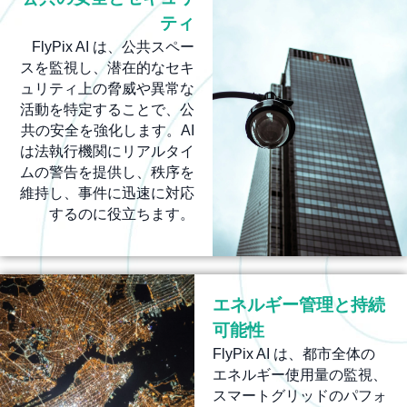
ティ
FlyPix AI は、公共スペー
スを監視し、潜在的なセキ
ュリティ上の脅威や異常な
活動を特定することで、公
共の安全を強化します。AI
は法執行機関にリアルタイ
ムの警告を提供し、秩序を
維持し、事件に迅速に対応
するのに役立ちます。
エネルギー管理と持続
可能性
FlyPix AI は、都市全体の
エネルギー使用量の監視、
スマートグリッドのパフォ