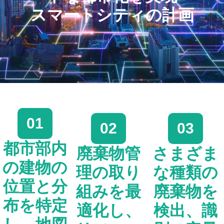
スマートシティの計画
01
02
03
都市部内
廃棄物管
さまざま
の建物の
理の取り
な種類の
位置と分
組みを最
廃棄物を
布を特定
適化し、
検出、識