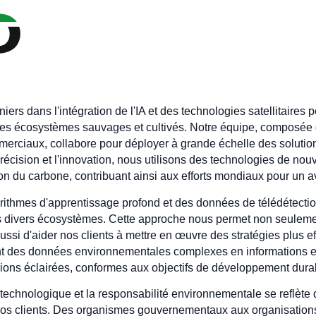
s dans l'intégration de l'IA et des technologies satellitaires 
ns les écosystèmes sauvages et cultivés. Notre équipe, composé
mmerciaux, collabore pour déployer à grande échelle des solution
précision et l'innovation, nous utilisons des technologies de nou
on du carbone, contribuant ainsi aux efforts mondiaux pour un a
rithmes d'apprentissage profond et des données de télédétection 
ns divers écosystèmes. Cette approche nous permet non seulem
si d'aider nos clients à mettre en œuvre des stratégies plus eff
t des données environnementales complexes en informations e
ions éclairées, conformes aux objectifs de développement dura
echnologique et la responsabilité environnementale se reflète 
os clients. Des organismes gouvernementaux aux organisations p