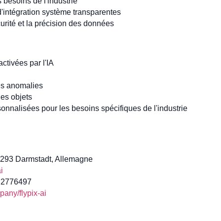
 besoins de l'industrie
 d'intégration système transparentes
curité et la précision des données
activées par l'IA
es anomalies
es objets
nnalisées pour les besoins spécifiques de l'industrie
64293 Darmstadt, Allemagne
i
1 2776497
any/flypix-ai