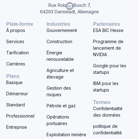
Rue Robert-Bosch 7,
64293 Darmstadt, Allemagne
Plate-forme
Industries
Partenaires
À propos
Gouvernement
ESA BIC Hesse
Services
Construction
Programme de
lancement de
Tarification
Énergie
NVIDIA
renouvelable
Carrières
Google pour les
Agriculture et
startups
Plans
élevage
Basique
IBM pour les
Gestion des
startups
Démarreur
risques
Termes
Standard
Pétrole et gaz
Confidentialité
des données
Professionnel
Opérations
portuaires
politique de
Entreprise
confidentialité
Exploitation minière