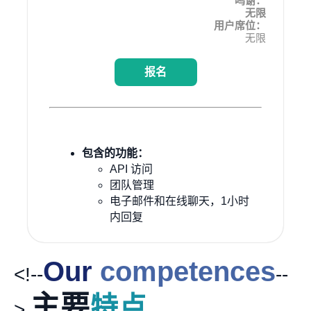
鸣谢：
无限
用户席位：
无限
报名
包含的功能：
API 访问
团队管理
电子邮件和在线聊天，1小时
内回复
Our
competences
<!--
--
主要
特点
>