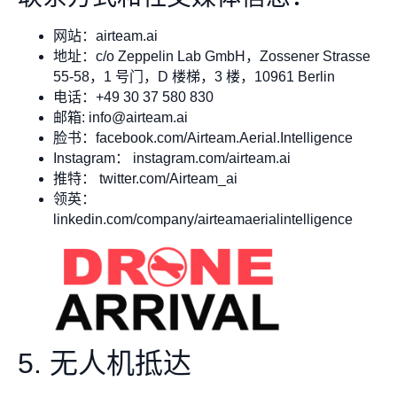
网站：airteam.ai
地址：c/o Zeppelin Lab GmbH，Zossener Strasse
55-58，1 号门，D 楼梯，3 楼，10961 Berlin
电话：+49 30 37 580 830
邮箱:
info@airteam.ai
脸书：facebook.com/Airteam.Aerial.Intelligence
Instagram： instagram.com/airteam.ai
推特： twitter.com/Airteam_ai
领英：
linkedin.com/company/airteamaerialintelligence
5. 无人机抵达