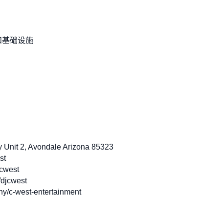
和基础设施
Unit 2, Avondale Arizona 85323
st
jcwest
djcwest
/c-west-entertainment