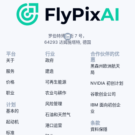
罗伯特博世街 7 号，
64293 达姆施塔特, 德国
平台
行业
合作伙伴的优
惠
关于
政府
黑森州欧洲航天
服务
建造
局
价格
可再生能源
NVIDIA 初创计划
职业
农业与耕作
谷歌创业公司
风险管理
计划
IBM 面向初创企
基本的
业
石油和天然气
起动机
条款
港口运营
資料保隱
标准