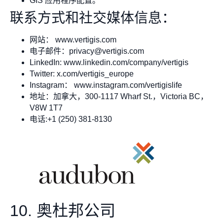
GIS 应用程序配置。
联系方式和社交媒体信息：
网站： www.vertigis.com
电子邮件：
privacy@vertigis.com
LinkedIn: www.linkedin.com/company/vertigis
Twitter: x.com/vertigis_europe
Instagram： www.instagram.com/vertigislife
地址：加拿大，300-1117 Wharf St.，Victoria BC，
V8W 1T7
电话:+1 (250) 381-8130
10. 奥杜邦公司