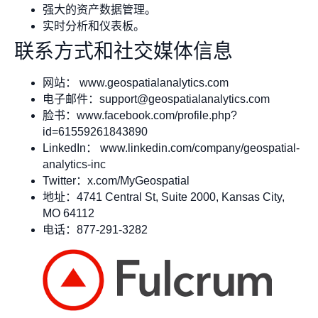
强大的资产数据管理。
实时分析和仪表板。
联系方式和社交媒体信息
网站： www.geospatialanalytics.com
电子邮件：
support@geospatialanalytics.com
脸书：www.facebook.com/profile.php?
id=61559261843890
LinkedIn： www.linkedin.com/company/geospatial-
analytics-inc
Twitter：x.com/MyGeospatial
地址：4741 Central St, Suite 2000, Kansas City,
MO 64112
电话：877-291-3282