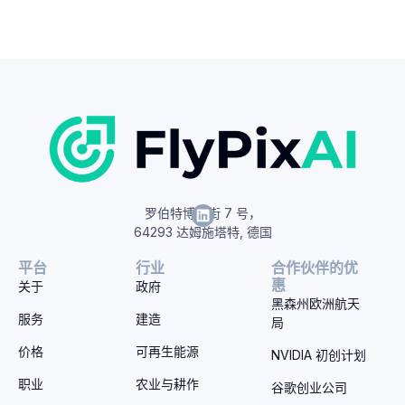
罗伯特博世街 7 号，
64293 达姆施塔特, 德国
平台
行业
合作伙伴的优
惠
关于
政府
黑森州欧洲航天
服务
建造
局
价格
可再生能源
NVIDIA 初创计划
职业
农业与耕作
谷歌创业公司