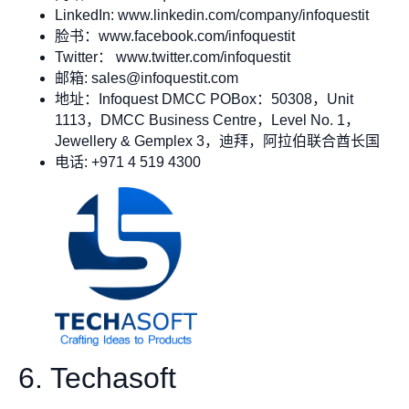
LinkedIn: www.linkedin.com/company/infoquestit
脸书：www.facebook.com/infoquestit
Twitter： www.twitter.com/infoquestit
邮箱:
sales@infoquestit.com
地址：Infoquest DMCC POBox：50308，Unit
1113，DMCC Business Centre，Level No. 1，
Jewellery & Gemplex 3，迪拜，阿拉伯联合酋长国
电话: +971 4 519 4300
6. Techasoft