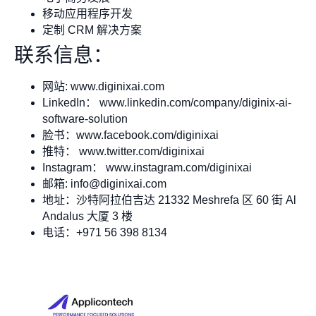
移动应用程序开发
定制 CRM 解决方案
联系信息：
网站: www.diginixai.com
LinkedIn： www.linkedin.com/company/diginix-ai-
software-solution
脸书：www.facebook.com/diginixai
推特： www.twitter.com/diginixai
Instagram： www.instagram.com/diginixai
邮箱:
info@diginixai.com
地址：沙特阿拉伯吉达 21332 Meshrefa 区 60 街 Al
Andalus 大厦 3 楼
电话：+971 56 398 8134