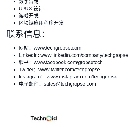
数字营销
UI/UX 设计
游戏开发
区块链应用程序开发
联系信息：
网站：www.techgropse.com
LinkedIn: www.linkedin.com/company/techgropse
脸书：www.facebook.com/gropsetech
Twitter：www.twitter.com/techgropse
Instagram： www.instagram.com/techgropse
电子邮件：
sales@techgropse.com