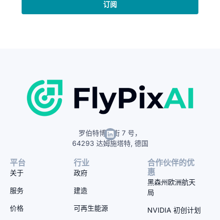
订阅
罗伯特博世街 7 号，
64293 达姆施塔特, 德国
平台
行业
合作伙伴的优
惠
关于
政府
黑森州欧洲航天
服务
建造
局
价格
可再生能源
NVIDIA 初创计划