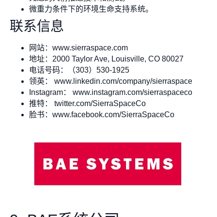
微重力条件下的环境生命支持系统。
联系信息
网站：www.sierraspace.com
地址：2000 Taylor Ave, Louisville, CO 80027
电话号码：（303）530-1925
领英： www.linkedin.com/company/sierraspace
Instagram： www.instagram.com/sierraspaceco
推特： twitter.com/SierraSpaceCo
脸书：www.facebook.com/SierraSpaceCo