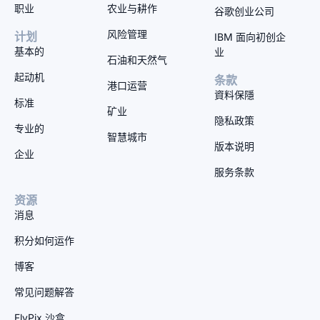
职业
农业与耕作
谷歌创业公司
风险管理
计划
IBM 面向初创企
基本的
业
石油和天然气
起动机
条款
港口运营
資料保隱
标准
矿业
隐私政策
专业的
智慧城市
版本说明
企业
服务条款
资源
消息
积分如何运作
博客
常见问题解答
FlyPix 沙盒