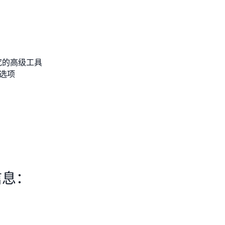
究的高级工具
化选项
信息：