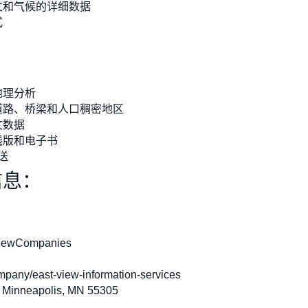
文和气候的详细数据
式
地理分析
道路、桥梁和人口稠密地区
文数据
线版和电子书
送
信息：
iewCompanies
pany/east-view-information-services
Minneapolis, MN 55305