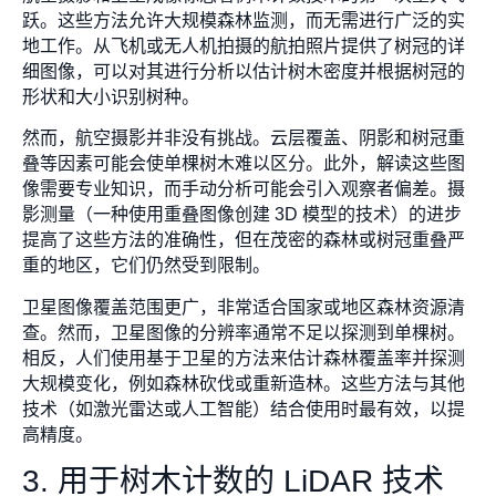
跃。这些方法允许大规模森林监测，而无需进行广泛的实
地工作。从飞机或无人机拍摄的航拍照片提供了树冠的详
细图像，可以对其进行分析以估计树木密度并根据树冠的
形状和大小识别树种。
然而，航空摄影并非没有挑战。云层覆盖、阴影和树冠重
叠等因素可能会使单棵树木难以区分。此外，解读这些图
像需要专业知识，而手动分析可能会引入观察者偏差。摄
影测量（一种使用重叠图像创建 3D 模型的技术）的进步
提高了这些方法的准确性，但在茂密的森林或树冠重叠严
重的地区，它们仍然受到限制。
卫星图像覆盖范围更广，非常适合国家或地区森林资源清
查。然而，卫星图像的分辨率通常不足以探测到单棵树。
相反，人们使用基于卫星的方法来估计森林覆盖率并探测
大规模变化，例如森林砍伐或重新造林。这些方法与其他
技术（如激光雷达或人工智能）结合使用时最有效，以提
高精度。
3. 用于树木计数的 LiDAR 技术