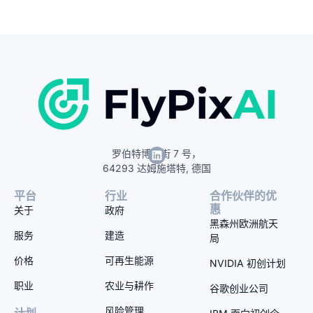
罗伯特博世街 7 号，
64293 达姆施塔特, 德国
平台
行业
合作伙伴的优
惠
关于
政府
黑森州欧洲航天
服务
建造
局
价格
可再生能源
NVIDIA 初创计划
职业
农业与耕作
谷歌创业公司
风险管理