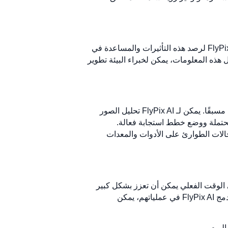
يمكن أن يكون للكوارث الطبيعية آثار بيئية كبيرة، مثل تآكل التربة، وتلوث المياه، وإزالة الغابات. يمكن استخدام FlyPix AI لرصد هذه التأثيرات والمساعدة في
هذه المعلومات، يمكن لخبراء البيئة تطوير
قبل وقوع كارثة طبيعية، يمكن استخدام FlyPix AI لتحديد المناطق عالية المخاطر ووضع خطط الاستجابة للطوارئ مسبقًا. يمكن لـ FlyPix AI تحليل الصور
لمحتملة ووضع خطط استجابة فعالة.
مستجيبين لحالات الطوارئ على الأدوات والمعدات
لها في الوقت الفعلي يمكن أن تعزز بشكل كبير
جهود الاستجابة للكوارث، بدءًا من التقييم السريع للأضرار وحتى تحديد المخاطر وعمليات البحث والإنقاذ. من خلال دمج FlyPix AI في عملياتهم، يمكن
ليوم.