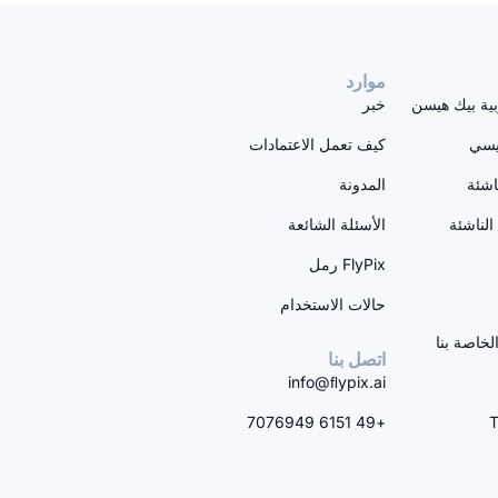
موارد
بية بيك هيسن
خبر
سيسي
كيف تعمل الاعتمادات
اشئة
المدونة
لناشئة
الأسئلة الشائعة
FlyPix رمل
حالات الاستخدام
خاصة بنا
اتصل بنا
info@ﬂypix.ai
+49 6151 7076949
T