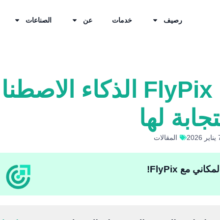
رصيف
خدمات
عن
الصناعات
فوائد استخدام FlyPix الذكاء
جابة لها
المقالات
ي مع FlyPix!