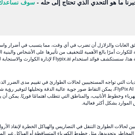
برنا ما هو التحدي الذي تحتاج إلى حله -
سوف نساعدك
ائق الغابات والزلازل أن تضرب في أي وقت، مما يتسبب في أضرار واس
 للكوارث أمرًا بالغ الأهمية للتخفيف من تأثيرها على الأشخاص والبنية ا
حديات التي تواجه المستجيبين لحالات الطوارئ في تقييم مدى الضرر الذي
ودقة لتوجيه جهود استعادة الدعم. باستخدام FlyPix AI، يمكن التقاط صور جوية عالية الدقة و
هرباء وخطوط الأنابيب، والمناطق التي تتطلب اهتمامًا فوريًا. يمكن أن
الموارد بشكل أكثر فعالية.
ين لحالات الطوارئ التنقل في التضاريس والهياكل الخطرة لإنقاذ الأرو
شف عن المخاطر وتحديدها، مثل خطوط الكهرباء المتساقطة أو الهياكل غير 