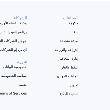
الصناعات
الشركاء
حكومة
وكالة الفضاء الأورو
بناء
برنامج إنفيديا التأ
طاقة متجددة
جوجل للشركات الن
الزراعة والزراعة
آي بي إم للشركات ا
إدارة المخاطر
شروط
خصوصية البيانات
النفط والغاز
سياسة الخصوصية ال
عمليات الموانئ
بصمه
تعدين
erms of Services
المدينة الذكية