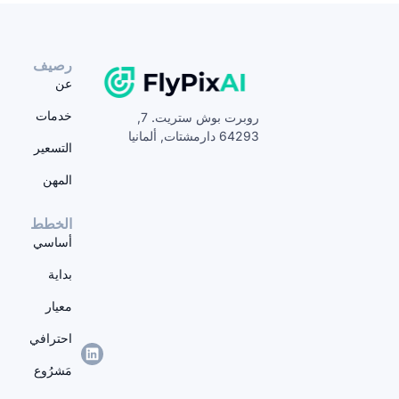
رصيف
عن
خدمات
روبرت بوش ستريت. 7,
64293 دارمشتات, ألمانيا
التسعير
المهن
الخطط
أساسي
بداية
معيار
احترافي
مَشرُوع