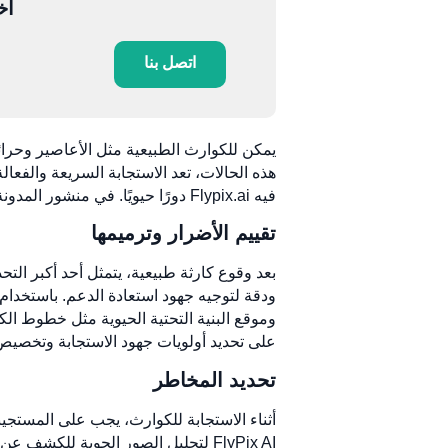
أخ
اتصل بنا
يمكن للكوارث الطبيعية مثل الأعاصير وحر
هذه الحالات، تعد الاستجابة السريعة والفعالة
فيه Flypix.ai دورًا حيويًا. في منشور المدونة هذا، سنستكشف فوائد استخدام Flypix.ai لإدارة الكوارث والاستجابة لها.
تقييم الأضرار وترميمها
بعد وقوع كارثة طبيعية، يتمثل أحد أكبر الت
وموقع البنية التحتية الحيوية مثل خطوط الك
على تحديد أولويات جهود الاستجابة وتخصيص 
تحديد المخاطر
أثناء الاستجابة للكوارث، يجب على المستجيب
FlyPix AI لتحليل الصور الجوية للك