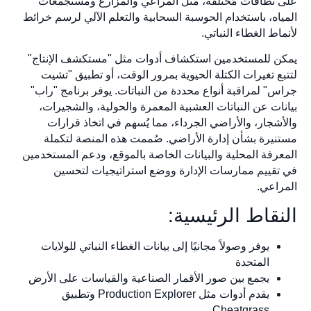
على نطاقات مُختلفة، مثل المراعي والمزارع ومستجمعات
المياه، باستخدام الحوسبة السحابية والتعلم الآلي لرسم خرائط
لأنماط الغطاء النباتي.
يمكن للمستخدمين استكشاف أدوات مثل "مستكشف الإنتاج"
لتتبع تغيرات الكتلة الحيوية بمرور الوقت، أو تطبيق "تشيت
جراس" لمراقبة أنواع محددة من النباتات. يوفر برنامج "راب"
بيانات عن النباتات العشبية المعمرة والحولية، والشجيرات،
والأشجار، والأراضي الجرداء، مما يُسهم في اتخاذ قرارات
مستنيرة بشأن إدارة الأراضي. صُممت هذه المنصة لتكملة
المعرفة المحلية والبيانات الخاصة بالموقع، ودعم المستخدمين
في تقييم ممارسات الإدارة ووضع استراتيجيات لتحسين
المراعي.
النقاط الرئيسية:
يوفر وصولاً مجانيًا إلى بيانات الغطاء النباتي للولايات
المتحدة
يجمع بين صور الأقمار الصناعية والقياسات على الأرض
يقدم أدوات مثل Production Explorer وتطبيق
Cheatgrass