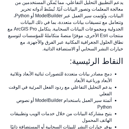
يدعم التطبيق التحليل التفاعلي، مما يُمكّن المستخدمين من
معالجة المعلمات وتصور البيانات آنيًا. تُبسّط أدواته تحرير
البيانات، وتُؤتمت سير العمل عبر ModelBuilder أو Python،
وتتعامل مع تنسيقات بيانات متعددة، بما في ذلك البيانات
الجدولية ومجموعات البيانات السحابية. يتكامل ArcGIS Pro مع
منتجات Esri الأخرى، موفرًا منصةً متكاملةً للمؤسسات لتوسيع
نطاق الحلول الجغرافية المكانية عبر الفرق والأجهزة، مع
خيارات النشر السحابي أو الاستضافة الذاتية.
النقاط الرئيسية:
دمج مصادر بيانات متعددة للتصورات ثنائية الأبعاد وثلاثية
الأبعاد ورباعية الأبعاد
يدعم التحليل التفاعلي مع ردود الفعل المرئية في الوقت
الفعلي
أتمتة سير العمل باستخدام ModelBuilder أو نصوص
Python
يتيح مشاركة البيانات من خلال خدمات الويب وتطبيقات
الهاتف المحمول
يوفر خيارات النشر للبيئات السحابية أو المستضافة ذاتيًا