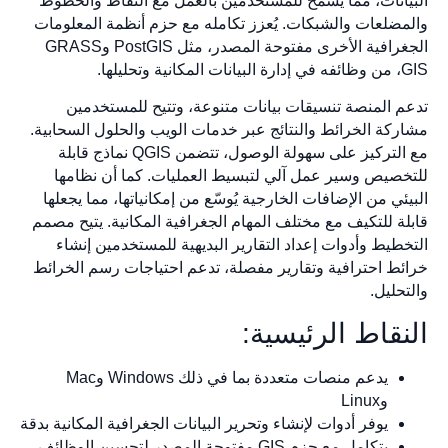
البيانات، مما يسمح للمستخدمين بالعمل مع النقاط والخطوط
والمضلعات والشبكات. يُعزز تكامله مع حزم أنظمة المعلومات
الجغرافية الأخرى مفتوحة المصدر، مثل PostGIS وGRASS
GIS، من وظائفه في إدارة البيانات المكانية وتحليلها.
تدعم المنصة تنسيقات بيانات متنوعة، وتتيح للمستخدمين
مشاركة الخرائط والنتائج عبر خدمات الويب والحلول السحابية.
مع التركيز على سهولة الوصول، تتضمن QGIS نماذج قابلة
للتخصيص وسير عمل آلي لتبسيط العمليات. كما أن نظامها
البيئي من الإضافات الخارجية يُوسّع من إمكانياتها، مما يجعلها
قابلة للتكيف مع مختلف المهام الجغرافية المكانية. يتيح مصمم
التخطيط وأدوات إعداد التقارير البديهية للمستخدمين إنشاء
خرائط احترافية وتقارير مفصلة، تدعم احتياجات رسم الخرائط
والتحليل.
النقاط الرئيسية:
يدعم منصات متعددة بما في ذلك Windows وMac
وLinux
يوفر أدوات لإنشاء وتحرير البيانات الجغرافية المكانية بدقة
يتكامل مع حزم GIS مفتوحة المصدر لتحسين الوظائف