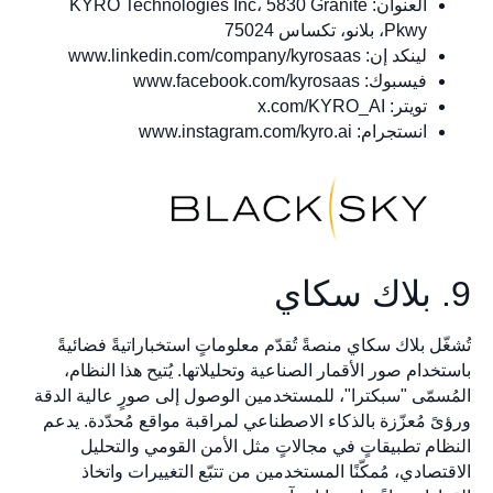
العنوان: KYRO Technologies Inc، 5830 Granite
Pkwy، بلانو، تكساس 75024
لينكد إن: www.linkedin.com/company/kyrosaas
فيسبوك: www.facebook.com/kyrosaas
تويتر: x.com/KYRO_AI
انستجرام: www.instagram.com/kyro.ai
9. بلاك سكاي
تُشغّل بلاك سكاي منصةً تُقدّم معلوماتٍ استخباراتيةً فضائيةً
باستخدام صور الأقمار الصناعية وتحليلاتها. يُتيح هذا النظام،
المُسمّى "سبكترا"، للمستخدمين الوصول إلى صورٍ عالية الدقة
ورؤىً مُعزّزة بالذكاء الاصطناعي لمراقبة مواقع مُحدّدة. يدعم
النظام تطبيقاتٍ في مجالاتٍ مثل الأمن القومي والتحليل
الاقتصادي، مُمكّنًا المستخدمين من تتبّع التغييرات واتخاذ