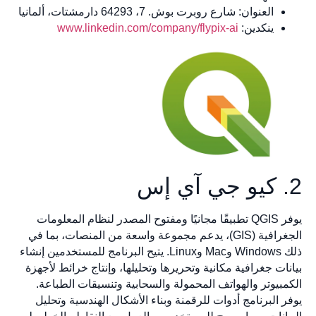
العنوان: شارع روبرت بوش. 7، 64293 دارمشتات، ألمانيا
ينكدين:
www.linkedin.com/company/flypix-ai
2. كيو جي آي إس
يوفر QGIS تطبيقًا مجانيًا ومفتوح المصدر لنظام المعلومات
الجغرافية (GIS)، يدعم مجموعة واسعة من المنصات، بما في
ذلك Windows وMac وLinux. يتيح البرنامج للمستخدمين إنشاء
بيانات جغرافية مكانية وتحريرها وتحليلها، وإنتاج خرائط لأجهزة
الكمبيوتر والهواتف المحمولة والسحابية وتنسيقات الطباعة.
يوفر البرنامج أدوات للرقمنة وبناء الأشكال الهندسية وتحليل