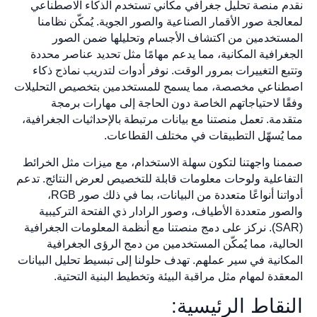
نقدم منصة تحليل جغرافي مكاني تستخدم الذكاء الاصطناعي
لمعالجة صور الأقمار الصناعية والصور الجوية. يُمكّن نظامنا
المستخدمين من اكتشاف الأجسام وتحليلها ضمن الصور
الجغرافية المكانية، مما يدعم مهامًا مثل تحديد عناصر محددة
وتتبع التغييرات بمرور الوقت. نوفر أدوات لتدريب نماذج ذكاء
اصطناعي مخصصة، مما يسمح للمستخدمين بتخصيص التحليلات
وفقًا لاحتياجاتهم الخاصة دون الحاجة إلى مهارات برمجة
متقدمة. تعمل منصتنا مع بيانات مرتبطة بالإحداثيات الجغرافية،
مما يُسهّل التطبيقات في مختلف القطاعات.
صممنا واجهتنا لتكون سهلة الاستخدام، مع ميزات مثل الخرائط
التفاعلية ولوحات معلومات قابلة للتخصيص لعرض النتائج. تدعم
أدواتنا أنواعًا متعددة من البيانات، بما في ذلك صور RGB،
والصور متعددة الأطياف، وصور الرادار ذي الفتحة التركيبية
(SAR). نركز على دمج منصتنا مع أنظمة المعلومات الجغرافية
الحالية، مما يُمكّن المستخدمين من دمج الرؤى الجغرافية
المكانية في سير عملهم. تهدف حلولنا إلى تبسيط تحليل البيانات
المعقدة لمهام مثل مراقبة البيئة وتخطيط البنية التحتية.
النقاط الرئيسية: