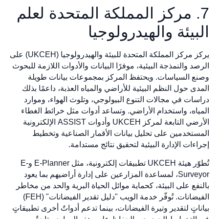
7. مركز المملكة المتحدة لعلم
البيئة والهيدرولوجيا
يركز مركز المملكة المتحدة للبيئة والهيدرولوجيا (UKCEH) على
الرصد والنمذجة البيئية، موفرًا البيانات والأدوات اللازمة للبحوث
وصنع السياسات. ويحتفظ المركز بمجموعات بيانات طويلة
المدى حول النظم البيئية للأراضي والمياه العذبة، داعمًا بذلك
دراسات في مجالات التنوع البيولوجي، وتلوث الهواء، وموارد
المياه، واستخدام الأراضي. وتساعد أدوات مثل خرائط الغطاء
الأرضي التابعة لمركز UKCEH وأدوات ASSIST الإلكترونية
المستخدمين على تحليل بيانات الأقمار الصناعية وتخطيط
إجراءات الإدارة البيئية لتحقيق نتائج مستدامة.
تُطوّر هيئة UKCEH تطبيقات إلكترونية، مثل E-Planner وE-
Surveyor، لمساعدة المزارعين على إدارة أراضيهم بما يعود
بالنفع على البيئة، كحماية موائل الحياة البرية والحد من مخاطر
الفيضانات. تُوفّر خدمة الويب "دليل تقدير الفيضانات" (FEH)
بياناتٍ لتقدير وتيرة الفيضانات، بينما تدعم أدواتٌ أخرى تطبيقاتٍ