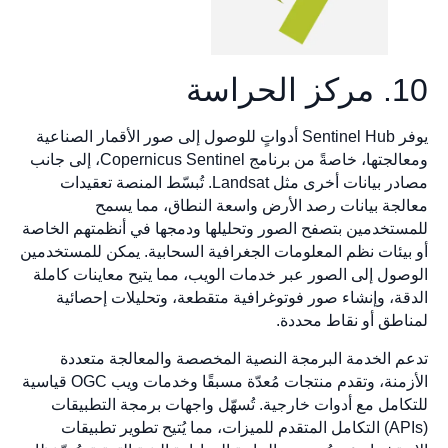
10. مركز الحراسة
يوفر Sentinel Hub أدواتٍ للوصول إلى صور الأقمار الصناعية
ومعالجتها، خاصةً من برنامج Copernicus Sentinel، إلى جانب
مصادر بيانات أخرى مثل Landsat. تُبسّط المنصة تعقيدات
معالجة بيانات رصد الأرض واسعة النطاق، مما يسمح
للمستخدمين بتصفح الصور وتحليلها ودمجها في أنظمتهم الخاصة
أو بيئات نظم المعلومات الجغرافية السحابية. يمكن للمستخدمين
الوصول إلى الصور عبر خدمات الويب، مما يتيح معاينات كاملة
الدقة، وإنشاء صور فوتوغرافية متقطعة، وتحليلات إحصائية
لمناطق أو نقاط محددة.
تدعم الخدمة البرمجة النصية المخصصة والمعالجة متعددة
الأزمنة، وتقدم منتجات مُعدّة مسبقًا وخدمات ويب OGC قياسية
للتكامل مع أدوات خارجية. تُسهّل واجهات برمجة التطبيقات
(APIs) التكامل المتقدم للميزات، مما يُتيح تطوير تطبيقات