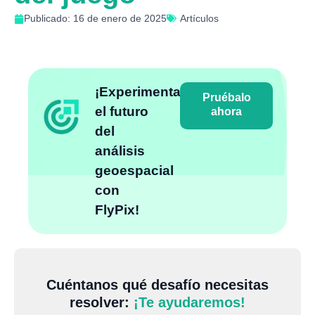
Publicado: 16 de enero de 2025
Artículos
¡Experimenta
Pruébalo
el futuro
ahora
del
análisis
geoespacial
con
FlyPix!
Cuéntanos qué desafío necesitas
resolver:
¡Te ayudaremos!