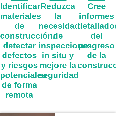
Identificar
Reduzca
Cree
materiales
la
informes
de
necesidad
detallado
construcción,
de
del
detectar
inspecciones
progreso
defectos
in situ y
de la
y riesgos
mejore la
construc
potenciales
seguridad
de forma
remota