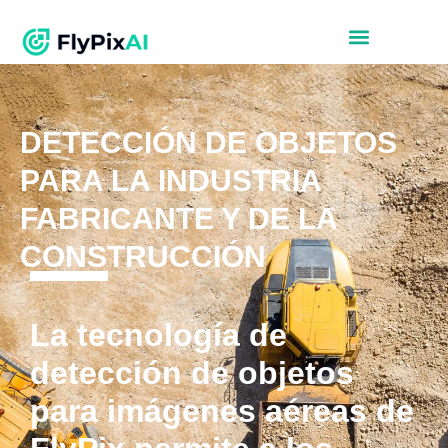
DETECCIÓN DE OBJETOS
PARA LA INDUSTRIA
FABRICANTE Y DE LA
CONSTRUCCIÓN
La tecnología de
detección de objetos
para imágenes aéreas de