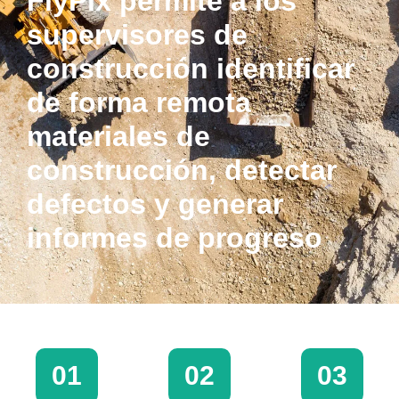
FlyPix permite a los
supervisores de
construcción identificar
de forma remota
materiales de
construcción, detectar
defectos y generar
informes de progreso
01
02
03