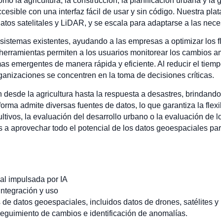
mo la agricultura, la construcción, la planificación urbana y la
cesible con una interfaz fácil de usar y sin código. Nuestra pla
atos satelitales y LiDAR, y se escala para adaptarse a las nec
istemas existentes, ayudando a las empresas a optimizar los fl
erramientas permiten a los usuarios monitorear los cambios am
as emergentes de manera rápida y eficiente. Al reducir el tiemp
ganizaciones se concentren en la toma de decisiones críticas.
 desde la agricultura hasta la respuesta a desastres, brindand
orma admite diversas fuentes de datos, lo que garantiza la flex
ltivos, la evaluación del desarrollo urbano o la evaluación de l
a aprovechar todo el potencial de los datos geoespaciales par
al impulsada por IA
 integración y uso
de datos geoespaciales, incluidos datos de drones, satélites 
eguimiento de cambios e identificación de anomalías.