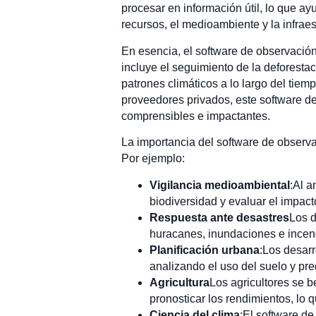
procesar en información útil, lo que a
recursos, el medioambiente y la infraes
En esencia, el software de observación 
incluye el seguimiento de la deforestac
patrones climáticos a lo largo del tie
proveedores privados, este software d
comprensibles e impactantes.
La importancia del software de observa
Por ejemplo:
Vigilancia medioambiental
:Al a
biodiversidad y evaluar el impac
Respuesta ante desastres
Los d
huracanes, inundaciones e incendi
Planificación urbana
:Los desarr
analizando el uso del suelo y pre
Agricultura
Los agricultores se be
pronosticar los rendimientos, lo 
Ciencia del clima
:El software de