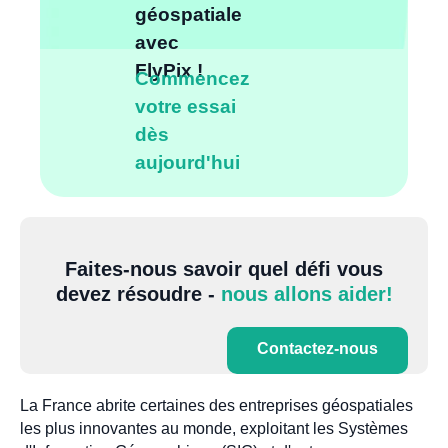
géospatiale
avec
FlyPix !
Commencez
votre essai
dès
aujourd'hui
Faites-nous savoir quel défi vous
devez résoudre -
nous allons aider!
Contactez-nous
La France abrite certaines des entreprises géospatiales
les plus innovantes au monde, exploitant les Systèmes