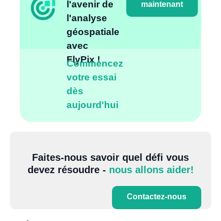
l'avenir de
maintenant
l'analyse
géospatiale
avec
FlyPix !
Commencez
votre essai
dès
aujourd'hui
Faites-nous savoir quel défi vous
devez résoudre -
nous allons aider!
Contactez-nous