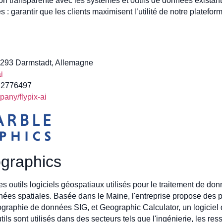
tion transparente avec les systèmes et outils de données existant
: garantir que les clients maximisent l’utilité de notre platefor
64293 Darmstadt, Allemagne
i
1 2776497
any/flypix-ai
ographics
outils logiciels géospatiaux utilisés pour le traitement de do
nées spatiales. Basée dans le Maine, l'entreprise propose des pr
rtographie de données SIG, et Geographic Calculator, un logicie
s sont utilisés dans des secteurs tels que l'ingénierie, les ress