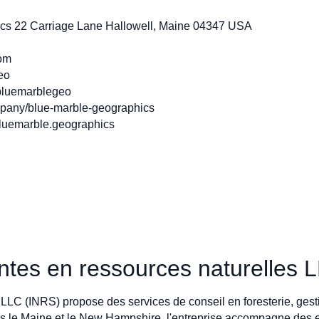
ics 22 Carriage Lane Hallowell, Maine 04347 USA
om
eo
bluemarblegeo
mpany/blue-marble-geographics
luemarble.geographics
antes en ressources naturelles 
LLC (INRS) propose des services de conseil en foresterie, gest
s le Maine et le New Hampshire, l'entreprise accompagne des e