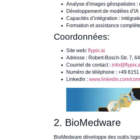
Analyse d'images géospatiales : 
Développement de modèles d’IA p
Capacités d’intégration : intégra
Formation et assistance complètes 
Coordonnées:
Site web:
flypix.ai
Adresse : Robert-Bosch-Str. 7, 
Courriel de contact :
info@flypix.a
Numéro de téléphone : +49 615
LinkedIn :
www.linkedin.com/comp
2. BioMedware
BioMedware développe des outils logici