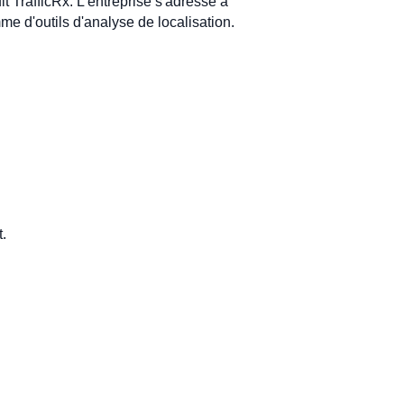
t TrafficRx. L'entreprise s'adresse à
me d'outils d'analyse de localisation.
t.