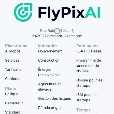
Rue Robert-Bosch 7,
64293 Darmstadt, Allemagne
Plate-forme
Industries
Partenaires
À propos
Gouvernement
ESA BIC Hesse
Services
Construction
Programme de
lancement de
Tarification
Énergie
NVIDIA
renouvelable
Carrières
Google pour les
Agriculture et
startups
Plans
élevage
Basique
IBM pour les
Gestion des risques
startups
Démarreur
Pétrole et gaz
Termes
Standard