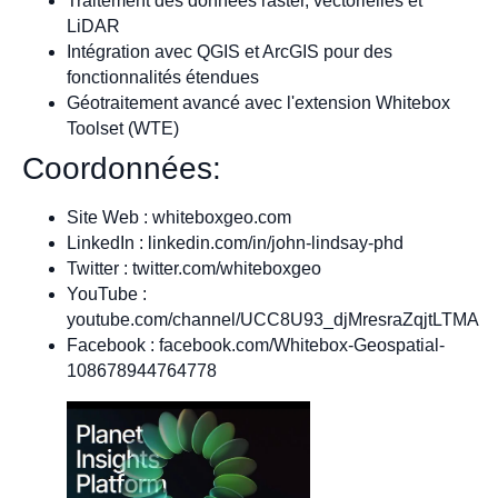
Traitement des données raster, vectorielles et
LiDAR
Intégration avec QGIS et ArcGIS pour des
fonctionnalités étendues
Géotraitement avancé avec l'extension Whitebox
Toolset (WTE)
Coordonnées:
Site Web : whiteboxgeo.com
LinkedIn : linkedin.com/in/john-lindsay-phd
Twitter : twitter.com/whiteboxgeo
YouTube :
youtube.com/channel/UCC8U93_djMresraZqjtLTMA
Facebook : facebook.com/Whitebox-Geospatial-
108678944764778