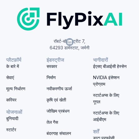
रॉबर्ट-बॉश-स्ट्रीट 7,
64293 डार्मस्टाट, जर्मनी
प्लैटफ़ॉर्म
इंडस्ट्रीज
भागीदारों
के बारे में
सरकार
ईएसए बीआईसी हेस्सेन
सेवाएं
निर्माण
NVIDIA इंसेप्शन
प्रोग्राम
मूल्य निर्धारण
नवीकरणीय ऊर्जा
स्टार्टअप्स के लिए
करियर
कृषि एवं खेती
गूगल
जोखिम प्रबंधन
योजनाओं
स्टार्टअप्स के लिए
बुनियादी
आईबीएम
तेल गैस
स्टार्टर
शर्तें
बंदरगाह संचालन
डाटा प्राइवेसी