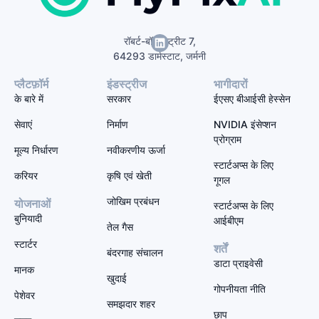
रॉबर्ट-बॉश-स्ट्रीट 7,
64293 डार्मस्टाट, जर्मनी
प्लैटफ़ॉर्म
इंडस्ट्रीज
भागीदारों
के बारे में
सरकार
ईएसए बीआईसी हेस्सेन
सेवाएं
निर्माण
NVIDIA इंसेप्शन
प्रोग्राम
मूल्य निर्धारण
नवीकरणीय ऊर्जा
स्टार्टअप्स के लिए
करियर
कृषि एवं खेती
गूगल
जोखिम प्रबंधन
योजनाओं
स्टार्टअप्स के लिए
बुनियादी
आईबीएम
तेल गैस
स्टार्टर
शर्तें
बंदरगाह संचालन
डाटा प्राइवेसी
मानक
खुदाई
गोपनीयता नीति
पेशेवर
समझदार शहर
छाप