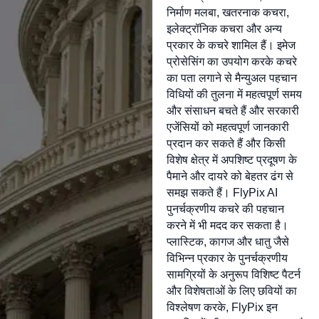
निर्माण मलबा, खतरनाक कचरा,
इलेक्ट्रॉनिक कचरा और अन्य
प्रकार के कचरे शामिल हैं। इमेज
प्रोसेसिंग का उपयोग करके कचरे
का पता लगाने से मैन्युअल पहचान
विधियों की तुलना में महत्वपूर्ण समय
और संसाधन बचते हैं और सरकारी
एजेंसियों को महत्वपूर्ण जानकारी
प्रदान कर सकते हैं और किसी
विशेष क्षेत्र में अपशिष्ट प्रदूषण के
पैमाने और दायरे को बेहतर ढंग से
समझ सकते हैं। FlyPix AI
पुनर्चक्रणीय कचरे की पहचान
करने में भी मदद कर सकता है।
प्लास्टिक, कागज और धातु जैसे
विभिन्न प्रकार के पुनर्चक्रणीय
सामग्रियों के अनुरूप विशिष्ट पैटर्न
और विशेषताओं के लिए छवियों का
विश्लेषण करके, FlyPix इन