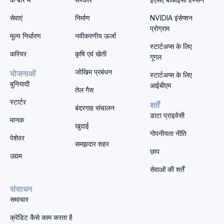
सेवाएं
निर्माण
NVIDIA इंसेप्शन
प्रोग्राम
मूल्य निर्धारण
नवीकरणीय ऊर्जा
स्टार्टअप्स के लिए
करियर
कृषि एवं खेती
गूगल
जोखिम प्रबंधन
योजनाओं
स्टार्टअप्स के लिए
बुनियादी
आईबीएम
तेल गैस
स्टार्टर
शर्तें
बंदरगाह संचालन
डाटा प्राइवेसी
मानक
खुदाई
गोपनीयता नीति
पेशेवर
समझदार शहर
छाप
उद्यम
सेवाओं की शर्तें
संसाधन
समाचार
क्रेडिट कैसे काम करता है