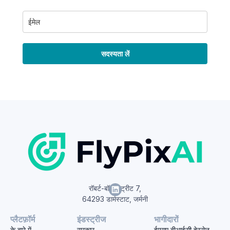
सदस्यता लें
रॉबर्ट-बॉश-स्ट्रीट 7,
64293 डार्मस्टाट, जर्मनी
प्लैटफ़ॉर्म
इंडस्ट्रीज
भागीदारों
के बारे में
सरकार
ईएसए बीआईसी हेस्सेन