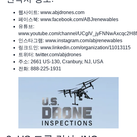
웹사이트: www.abjdrones.com
페이스북: www.facebook.com/ABJrenewables
유튜브:
www.youtube.com/channel/UCgIV_jyFNNwAxcqc2H
인스타그램: www.instagram.com/abjrenewables
링크드인: www.linkedin.com/organization/11013115
트위터: twitter.com/abjdrones
주소: 2661 US-130, Cranbury, NJ, USA
전화: 888-225-1931