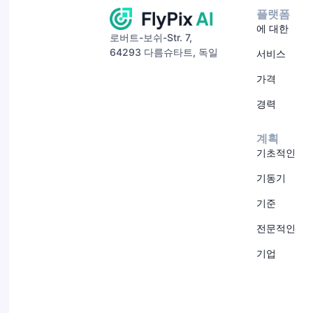
플랫폼
에 대한
로버트-보쉬-Str. 7,
64293 다름슈타트, 독일
서비스
가격
경력
계획
기초적인
기동기
기준
전문적인
기업