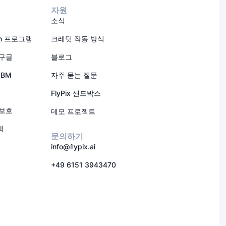
자원
소식
ion 프로그램
크레딧 작동 방식
 구글
블로그
IBM
자주 묻는 질문
FlyPix 샌드박스
 보호
데모 프로젝트
책
문의하기
info@ﬂypix.ai
+49 6151 3943470