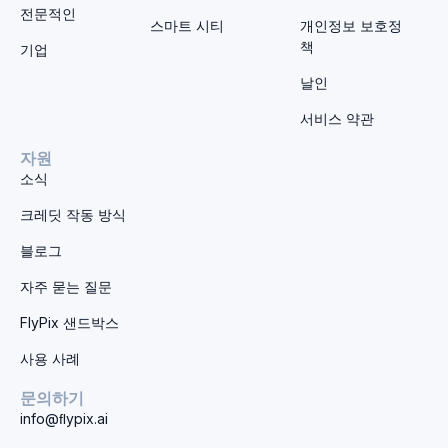
전문적인
스마트 시티
개인정보 보호정
책
기업
날인
서비스 약관
자원
소식
크레딧 작동 방식
블로그
자주 묻는 질문
FlyPix 샌드박스
사용 사례
문의하기
info@ﬂypix.ai