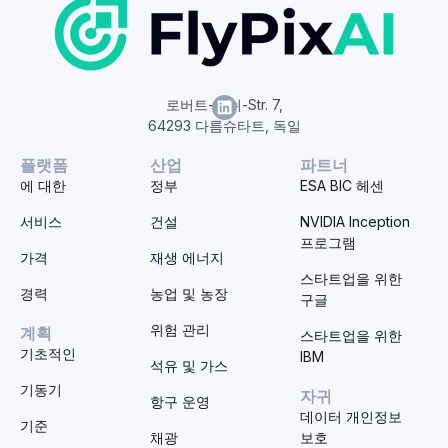
로버트-보쉬-Str. 7,
64293 다름슈타트, 독일
플랫폼
산업
파트너
에 대한
정부
ESA BIC 헤센
서비스
건설
NVIDIA Inception
프로그램
가격
재생 에너지
스타트업을 위한
경력
농업 및 농장
구글
위험 관리
계획
스타트업을 위한
기초적인
IBM
석유 및 가스
기동기
자귀
항구 운영
데이터 개인정보
기준
채광
보호