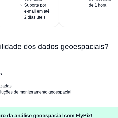
Suporte por
de 1 hora
e-mail em até
2 dias úteis.
bilidade dos dados geoespaciais?
s
izadas
oluções de monitoramento geoespacial.
ro da análise geoespacial com FlyPix!