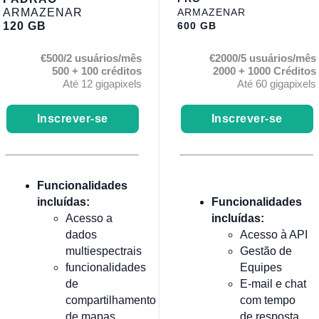
ARMAZENAR
ARMAZENAR
120 GB
600 GB
€500/2 usuários/mês
€2000/5 usuários/mês
500 + 100 créditos
2000 + 1000 Créditos
Até 12 gigapixels
Até 60 gigapixels
Inscrever-se
Inscrever-se
Funcionalidades
incluídas:
Funcionalidades
Acesso a
incluídas:
dados
Acesso à API
multiespectrais
Gestão de
funcionalidades
Equipes
de
E-mail e chat
compartilhamento
com tempo
de mapas
de resposta