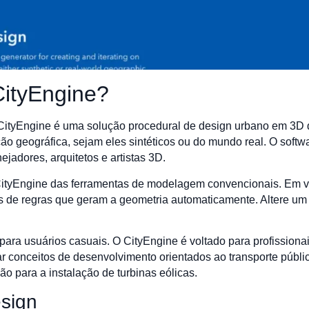
CityEngine?
S CityEngine é uma solução procedural de design urbano em 3D 
o geográfica, sejam eles sintéticos ou do mundo real. O soft
jadores, arquitetos e artistas 3D.
CityEngine das ferramentas de modelagem convencionais. Em ve
os de regras que geram a geometria automaticamente. Altere um 
ara usuários casuais. O CityEngine é voltado para profissionai
 conceitos de desenvolvimento orientados ao transporte público
são para a instalação de turbinas eólicas.
esign