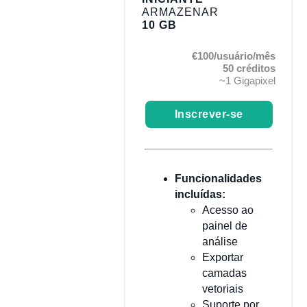
ARMAZENAR
10 GB
€100/usuário/mês
50 créditos
~1 Gigapixel
Inscrever-se
Funcionalidades
incluídas:
Acesso ao
painel de
análise
Exportar
camadas
vetoriais
Suporte por