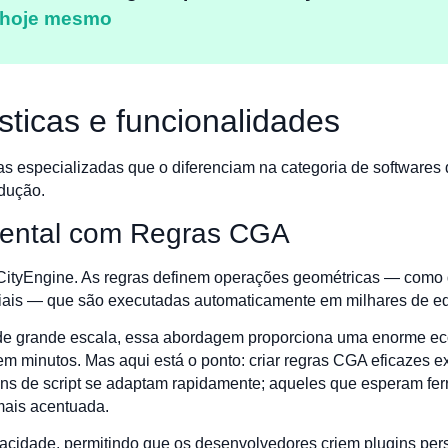
 hoje mesmo
ísticas e funcionalidades
tas especializadas que o diferenciam na categoria de softwares
odução.
ental com Regras CGA
CityEngine. As regras definem operações geométricas — como d
eriais — que são executadas automaticamente em milhares de edi
 de grande escala, essa abordagem proporciona uma enorme e
o em minutos. Mas aqui está o ponto: criar regras CGA eficazes
ens de script se adaptam rapidamente; aqueles que esperam fe
mais acentuada.
cidade, permitindo que os desenvolvedores criem plugins pers