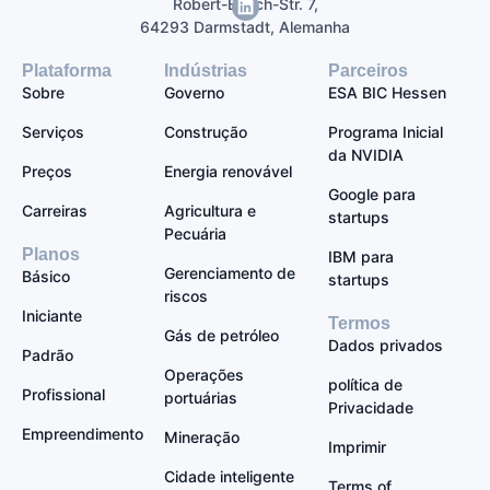
Robert-Bosch-Str. 7,
64293 Darmstadt, Alemanha
Plataforma
Indústrias
Parceiros
Sobre
Governo
ESA BIC Hessen
Serviços
Construção
Programa Inicial
da NVIDIA
Preços
Energia renovável
Google para
Carreiras
Agricultura e
startups
Pecuária
Planos
IBM para
Gerenciamento de
Básico
startups
riscos
Iniciante
Termos
Gás de petróleo
Dados privados
Padrão
Operações
política de
Profissional
portuárias
Privacidade
Empreendimento
Mineração
Imprimir
Cidade inteligente
Terms of