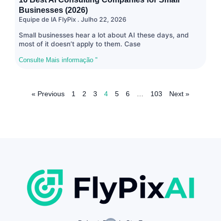
Businesses (2026)
Equipe de IA FlyPix
Julho 22, 2026
Small businesses hear a lot about AI these days, and
most of it doesn’t apply to them. Case
Consulte Mais informação "
« Previous
1
2
3
4
5
6
…
103
Next »