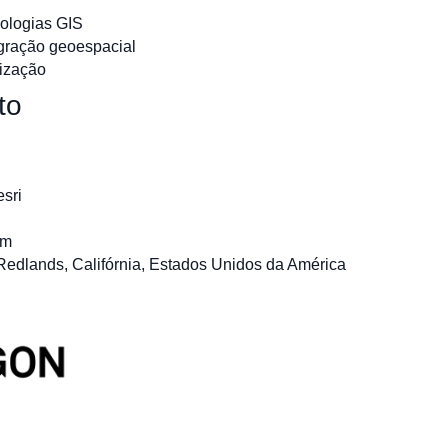
ologias GIS
egração geoespacial
lização
to
sri
am
Redlands, Califórnia, Estados Unidos da América