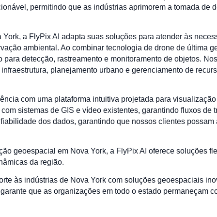
cionável, permitindo que as indústrias aprimorem a tomada de 
 York, a FlyPix AI adapta suas soluções para atender às nece
ervação ambiental. Ao combinar tecnologia de drone de última 
o para detecção, rastreamento e monitoramento de objetos. Nos
 infraestrutura, planejamento urbano e gerenciamento de recur
ciência com uma plataforma intuitiva projetada para visualização
 com sistemas de GIS e vídeo existentes, garantindo fluxos de
nfiabilidade dos dados, garantindo que nossos clientes possa
o geoespacial em Nova York, a FlyPix AI oferece soluções flex
nâmicas da região.
orte às indústrias de Nova York com soluções geoespaciais inov
garante que as organizações em todo o estado permaneçam c