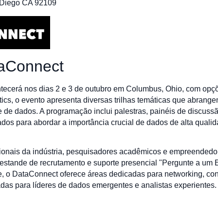
 Diego CA 92109
taConnect
ecerá nos dias 2 e 3 de outubro em Columbus, Ohio, com opçõ
ics, o evento apresenta diversas trilhas temáticas que abrang
lise de dados. A programação inclui palestras, painéis de discu
tados para abordar a importância crucial de dados de alta qual
ssionais da indústria, pesquisadores acadêmicos e empreended
estande de recrutamento e suporte presencial "Pergunte a um 
 o DataConnect oferece áreas dedicadas para networking, cont
das para líderes de dados emergentes e analistas experientes.