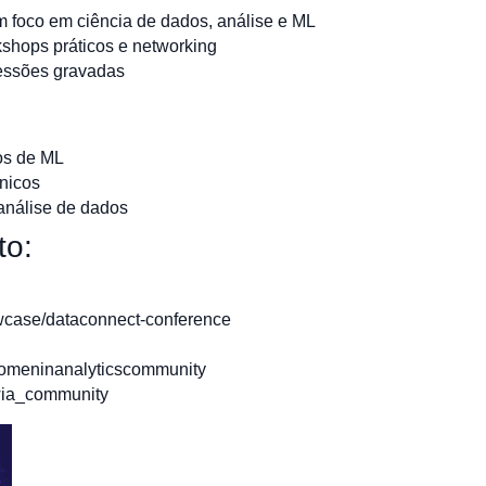
m foco em ciência de dados, análise e ML
kshops práticos e networking
essões gravadas
os de ML
cnicos
 análise de dados
to:
wcase/dataconnect-conference
omeninanalyticscommunity
wia_community