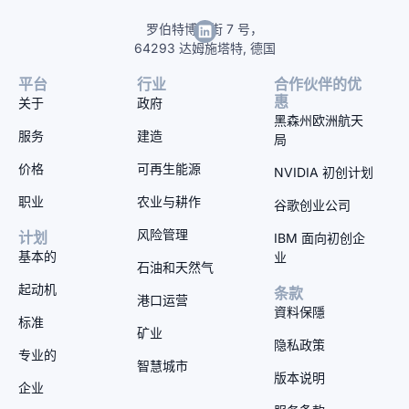
罗伯特博世街 7 号，
64293 达姆施塔特, 德国
平台
行业
合作伙伴的优
惠
关于
政府
黑森州欧洲航天
服务
建造
局
价格
可再生能源
NVIDIA 初创计划
职业
农业与耕作
谷歌创业公司
风险管理
计划
IBM 面向初创企
基本的
业
石油和天然气
起动机
条款
港口运营
資料保隱
标准
矿业
隐私政策
专业的
智慧城市
版本说明
企业