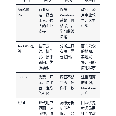
ArcGIS
行业标
仅限
政府、公
Pro
准、综合
Windows
用事业公
工具、强
系统，价
司、大型
大的企业
格昂贵，
组织
支持
学习曲线
陡峭
ArcGIS 在
基于云
分析工具
面向公众
线
端、协作
有限，需
的地图、
式、易于
要联网。
实地采
访问、优
集、网络
质模板
应用程序
QGIS
免费、开
界面不够
注重预算
源、跨平
完善，插
的组织，
台、活跃
件不一致
Mac/Linux
的社区
用户
毛毡
现代用户
高级分析
团队优先
界面，速
功能有
考虑易用
度快，协
限，平台
性而非深