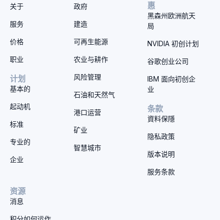
惠
关于
政府
黑森州欧洲航天
服务
建造
局
价格
可再生能源
NVIDIA 初创计划
职业
农业与耕作
谷歌创业公司
风险管理
计划
IBM 面向初创企
基本的
业
石油和天然气
起动机
条款
港口运营
資料保隱
标准
矿业
隐私政策
专业的
智慧城市
版本说明
企业
服务条款
资源
消息
积分如何运作