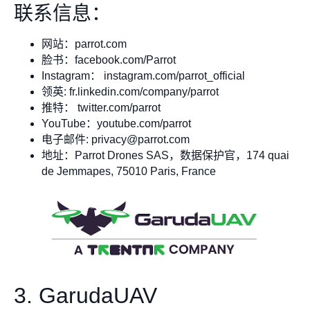
联系信息：
网站：parrot.com
脸书：facebook.com/Parrot
Instagram： instagram.com/parrot_official
领英: fr.linkedin.com/company/parrot
推特： twitter.com/parrot
YouTube：youtube.com/parrot
电子邮件:
privacy@parrot.com
地址：Parrot Drones SAS，数据保护官，174 quai
de Jemmapes, 75010 Paris, France
3. GarudaUAV