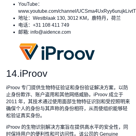
YouTube：
www.youtube.com/channel/UCSma4UxRyy6urujkLivt
地址：Westblaak 130, 3012 KM，鹿特丹，荷兰
电话：+31 108 411 749
邮箱:
info@aidence.com
14.iProov
iProov 专门提供生物特征验证和身份验证解决方案，以防
止身份欺诈、账户盗用和其他网络威胁。iProov 成立于
2011 年，其技术通过使用面部生物特征识别和受控照明来
确保个人的身份与其声称的身份相符，从而使组织能够轻
松验证真实身份。
iProov 的生物识别解决方案旨在提供高水平的安全性，同
时保持用户的便利性和可访问性。该公司的 Genuine