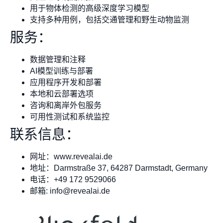
用于物体检测的高级深度学习模型
支持多种用例，包括交通管理和野生动物监测
服务：
数据管理和注释
AI模型训练与部署
应用程序开发和部署
本地和云部署选项
咨询和离岸外包服务
可用性测试和系统监控
联系信息：
网址：www.revealai.de
地址：Darmstraße 37, 64287 Darmstadt, Germany
电话：+49 172 9529066
邮箱:
info@revealai.de