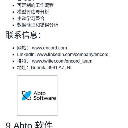
可定制的工作流程
模型评估与分析
主动学习整合
数据验证和错误分析
联系信息：
网站： www.encord.com
LinkedIn: www.linkedin.com/company/encord
推特： www.twitter.com/encord_team
地址：Bunnik, 3981 AZ, NL
9.Abto 软件