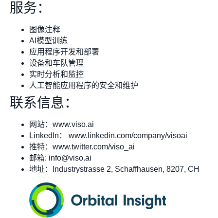
服务：
图像注释
AI模型训练
应用程序开发和部署
设备和车队管理
实时分析和监控
人工智能应用程序的安全和维护
联系信息：
网站：www.viso.ai
LinkedIn： www.linkedin.com/company/visoai
推特：www.twitter.com/viso_ai
邮箱:
info@viso.ai
地址：Industrystrasse 2, Schaffhausen, 8207, CH