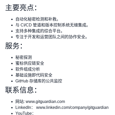
主要亮点：
自动化秘密检测和补救。
与 CI/CD 管道和版本控制系统无缝集成。
支持多种集成的综合平台。
专注于开发和运营团队之间的协作安全。
服务：
秘密探测
蜜标供应链安全
软件组成分析
基础设施即代码安全
GitHub 存储库的公共监控
联系信息：
网站: www.gitguardian.com
LinkedIn： www.linkedin.com/company/gitguardian
YouTube：