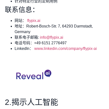
针对特定行业的定制用例
联系信息：
网站：
flypix.ai
地址：Robert-Bosch-Str. 7, 64293 Darmstadt,
Germany
联系电子邮箱:
info@flypix.ai
电话号码：+49 6151 2776497
LinkedIn：
www.linkedin.com/company/flypix-ai
2.揭示人工智能