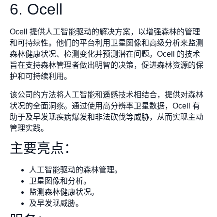
6. Ocell
Ocell 提供人工智能驱动的解决方案，以增强森林的管理
和可持续性。他们的平台利用卫星图像和高级分析来监测
森林健康状况、检测变化并预测潜在问题。Ocell 的技术
旨在支持森林管理者做出明智的决策，促进森林资源的保
护和可持续利用。
该公司的方法将人工智能和遥感技术相结合，提供对森林
状况的全面洞察。通过使用高分辨率卫星数据，Ocell 有
助于及早发现疾病爆发和非法砍伐等威胁，从而实现主动
管理实践。
主要亮点：
人工智能驱动的森林管理。
卫星图像和分析。
监测森林健康状况。
及早发现威胁。