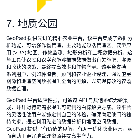
7. 地质公园
GeoPard 提供先进的精准农业平台，该平台集成了数据分
析功能，可增强作物管理。主要功能包括管理区、变量应
用 (VRA) 地图、作物监测、地形分析和土壤数据分析。这
些工具使农民和农学家能够根据数据做出有关施肥、灌溉
和收获的决策，最终提高效率和作物产量。该平台支持一
系列用户，例如种植者、顾问和农业企业经理，通过卫星
图像和地理空间数据提供全面的见解，以实现有效的农场
数据管理。
GeoPard 平台适应性强，可通过 API 与其他系统无缝集
成，并针对特定需求提供可定制的白标解决方案。该平台
的灵活性使用户能够定制自己的体验，确保满足他们的独
特需求。通过利用先进的数据分析和地理空间数据，
GeoPard 提供了有价值的见解，有助于优化农业运营，从
而有助于更好地管理资源并提高生产力。