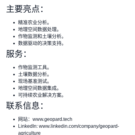
主要亮点：
精准农业分析。
地理空间数据处理。
作物监测和土壤分析。
数据驱动的决策支持。
服务：
作物监测工具。
土壤数据分析。
现场基准测试。
地理空间数据集成。
可持续农业解决方案。
联系信息：
网站：www.geopard.tech
LinkedIn: www.linkedin.com/company/geopard-
agriculture