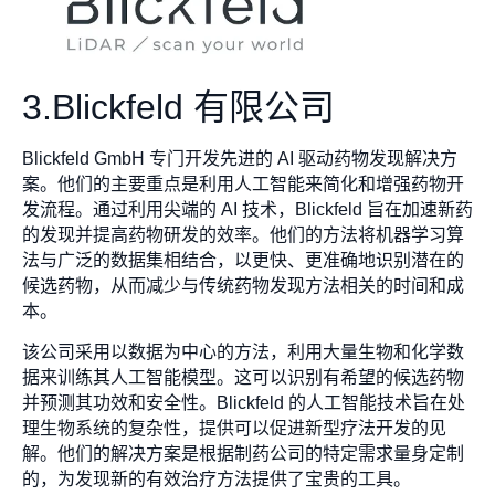
3.Blickfeld 有限公司
Blickfeld GmbH 专门开发先进的 AI 驱动药物发现解决方
案。他们的主要重点是利用人工智能来简化和增强药物开
发流程。通过利用尖端的 AI 技术，Blickfeld 旨在加速新药
的发现并提高药物研发的效率。他们的方法将机器学习算
法与广泛的数据集相结合，以更快、更准确地识别潜在的
候选药物，从而减少与传统药物发现方法相关的时间和成
本。
该公司采用以数据为中心的方法，利用大量生物和化学数
据来训练其人工智能模型。这可以识别有希望的候选药物
并预测其功效和安全性。Blickfeld 的人工智能技术旨在处
理生物系统的复杂性，提供可以促进新型疗法开发的见
解。他们的解决方案是根据制药公司的特定需求量身定制
的，为发现新的有效治疗方法提供了宝贵的工具。