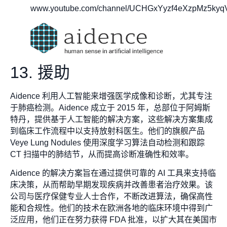
www.youtube.com/channel/UCHGxYyzf4eXzpMz5ky
13. 援助
Aidence 利用人工智能来增强医学成像和诊断，尤其专注
于肺癌检测。Aidence 成立于 2015 年，总部位于阿姆斯
特丹，提供基于人工智能的解决方案，这些解决方案集成
到临床工作流程中以支持放射科医生。他们的旗舰产品
Veye Lung Nodules 使用深度学习算法自动检测和跟踪
CT 扫描中的肺结节，从而提高诊断准确性和效率。
Aidence 的解决方案旨在通过提供可靠的 AI 工具来支持临
床决策，从而帮助早期发现疾病并改善患者治疗效果。该
公司与医疗保健专业人士合作，不断改进算法，确保高性
能和合规性。他们的技术在欧洲各地的临床环境中得到广
泛应用，他们正在努力获得 FDA 批准，以扩大其在美国市