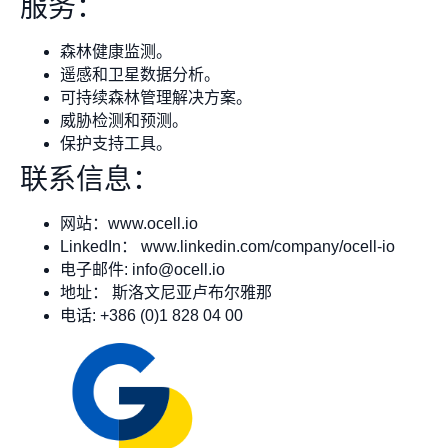
服务：
森林健康监测。
遥感和卫星数据分析。
可持续森林管理解决方案。
威胁检测和预测。
保护支持工具。
联系信息：
网站：www.ocell.io
LinkedIn： www.linkedin.com/company/ocell-io
电子邮件:
info@ocell.io
地址： 斯洛文尼亚卢布尔雅那
电话: +386 (0)1 828 04 00