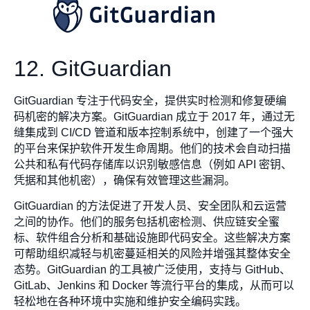
12. GitGuardian
GitGuardian 专注于代码安全，提供实时检测和修复硬编
码机密的解决方案。GitGuardian 成立于 2017 年，通过无
缝集成到 CI/CD 管道和版本控制系统中，创建了一个强大
的平台来保护软件开发生命周期。他们的技术会自动扫描
公共和私有代码存储库以识别敏感信息（例如 API 密钥、
凭据和其他机密），确保有效管理这些漏洞。
GitGuardian 的方法促进了开发人员、安全团队和云运营
之间的协作。他们的服务包括机密检测、供应链安全蜜
标、软件组合分析和基础设施即代码安全。这些解决方案
可帮助组织减轻与机密蔓延相关的风险并增强其整体安全
态势。GitGuardian 的工具被广泛使用，支持与 GitHub、
GitLab、Jenkins 和 Docker 等流行平台的集成，从而可以
轻松地在各种环境中实施和维护安全编码实践。