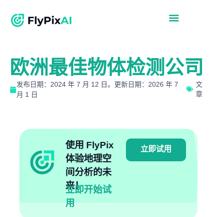
欧洲最佳物体检测公司
发布日期：2024 年 7 月 12 日。更新日期：2026 年 7
文
章
月 1 日
使用 FlyPix
立即试用
体验地理空
间分析的未
来！
立即开始试
用