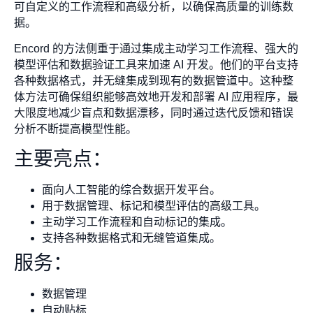
可自定义的工作流程和高级分析，以确保高质量的训练数
据。
Encord 的方法侧重于通过集成主动学习工作流程、强大的
模型评估和数据验证工具来加速 AI 开发。他们的平台支持
各种数据格式，并无缝集成到现有的数据管道中。这种整
体方法可确保组织能够高效地开发和部署 AI 应用程序，最
大限度地减少盲点和数据漂移，同时通过迭代反馈和错误
分析不断提高模型性能。
主要亮点：
面向人工智能的综合数据开发平台。
用于数据管理、标记和模型评估的高级工具。
主动学习工作流程和自动标记的集成。
支持各种数据格式和无缝管道集成。
服务：
数据管理
自动贴标