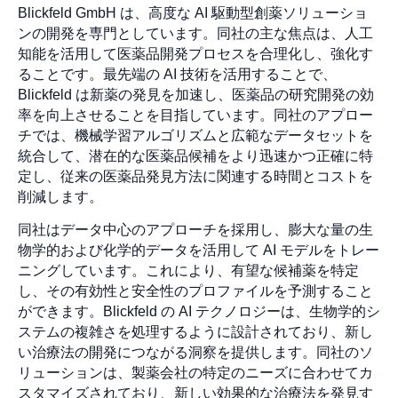
Blickfeld GmbH は、高度な AI 駆動型創薬ソリューショ
ンの開発を専門としています。同社の主な焦点は、人工
知能を活用して医薬品開発プロセスを合理化し、強化す
ることです。最先端の AI 技術を活用することで、
Blickfeld は新薬の発見を加速し、医薬品の研究開発の効
率を向上させることを目指しています。同社のアプロー
チでは、機械学習アルゴリズムと広範なデータセットを
統合して、潜在的な医薬品候補をより迅速かつ正確に特
定し、従来の医薬品発見方法に関連する時間とコストを
削減します。
同社はデータ中心のアプローチを採用し、膨大な量の生
物学的および化学的データを活用して AI モデルをトレー
ニングしています。これにより、有望な候補薬を特定
し、その有効性と安全性のプロファイルを予測すること
ができます。Blickfeld の AI テクノロジーは、生物学的シ
ステムの複雑さを処理するように設計されており、新し
い治療法の開発につながる洞察を提供します。同社のソ
リューションは、製薬会社の特定のニーズに合わせてカ
スタマイズされており、新しい効果的な治療法を発見す