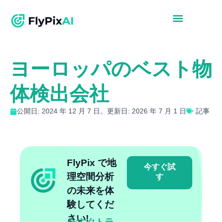
ヨーロッパのベスト物
体検出会社
公開日: 2024 年 12 月 7 日。更新日: 2026 年 7 月 1 日
記事
FlyPix で地
今すぐ試
理空間分析
す
の未来を体
験してくだ
さい!